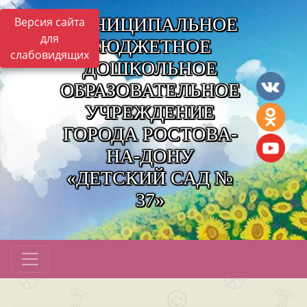
МУНИЦИПАЛЬНОЕ
Версия сайта
для
БЮДЖЕТНОЕ
слабовидящих
ДОШКОЛЬНОЕ
ОБРАЗОВАТЕЛЬНОЕ
УЧРЕЖДЕНИЕ
ГОРОДА РОСТОВА-
НА-ДОНУ
«ДЕТСКИЙ САД №
37»