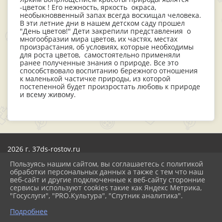
-цветок ! Его нежность, яркость окраса,
необыкноввенный запах всегда восхищал человека.
В эти летние дни в нашем детском саду прошел
"День цветов!" Дети закрепили представления о
многообразии мира цветов, их частях, местах
произрастания, об условиях, которые необходимы
для роста цветов, самостоятельно применяли
ранее полученные знания о природе. Все это
способствовало воспитанию бережного отношения
к маленькой частичке природы, из которой
постепенной будет произростать любовь к природе
и всему живому.
2026 г. 37ds-rostov.ru
Вход
Пользуясь нашим сайтом, вы соглашаетесь с политикой
Карта сайта
обработки персональных данных а также с тем что наш
Политика обработки персональных данных
веб-сайт и другие подключенные к веб-сайту сторонние
сервисы используют cookies такие как Яндекс Метрика,
Сделано на KubCMS
"Госуслуги", "PRO.Культура", "Спутник аналитика".
Разработка и поддержка
Подробнее