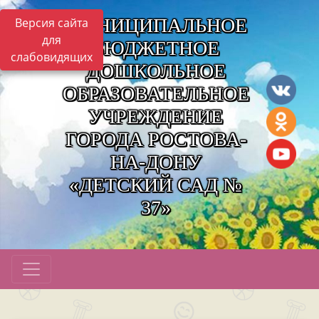
МУНИЦИПАЛЬНОЕ
Версия сайта
для
БЮДЖЕТНОЕ
слабовидящих
ДОШКОЛЬНОЕ
ОБРАЗОВАТЕЛЬНОЕ
УЧРЕЖДЕНИЕ
ГОРОДА РОСТОВА-
НА-ДОНУ
«ДЕТСКИЙ САД №
37»