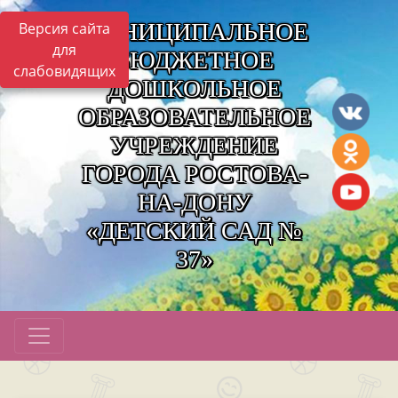
МУНИЦИПАЛЬНОЕ
Версия сайта
для
БЮДЖЕТНОЕ
слабовидящих
ДОШКОЛЬНОЕ
ОБРАЗОВАТЕЛЬНОЕ
УЧРЕЖДЕНИЕ
ГОРОДА РОСТОВА-
НА-ДОНУ
«ДЕТСКИЙ САД №
37»