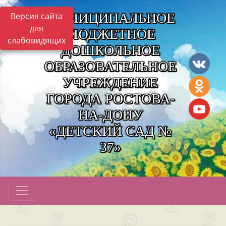
МУНИЦИПАЛЬНОЕ
Версия сайта
для
БЮДЖЕТНОЕ
слабовидящих
ДОШКОЛЬНОЕ
ОБРАЗОВАТЕЛЬНОЕ
УЧРЕЖДЕНИЕ
ГОРОДА РОСТОВА-
НА-ДОНУ
«ДЕТСКИЙ САД №
37»