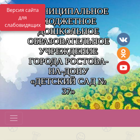
МУНИЦИПАЛЬНОЕ
Версия сайта
для
БЮДЖЕТНОЕ
слабовидящих
ДОШКОЛЬНОЕ
ОБРАЗОВАТЕЛЬНОЕ
УЧРЕЖДЕНИЕ
ГОРОДА РОСТОВА-
НА-ДОНУ
«ДЕТСКИЙ САД №
37»