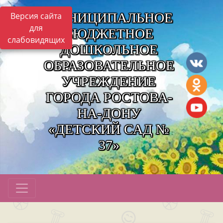
МУНИЦИПАЛЬНОЕ
Версия сайта
для
БЮДЖЕТНОЕ
слабовидящих
ДОШКОЛЬНОЕ
ОБРАЗОВАТЕЛЬНОЕ
УЧРЕЖДЕНИЕ
ГОРОДА РОСТОВА-
НА-ДОНУ
«ДЕТСКИЙ САД №
37»