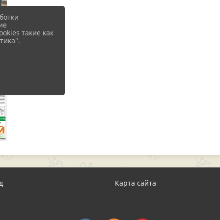
ботки
ие
okies такие как
тика".
д
Карта сайта