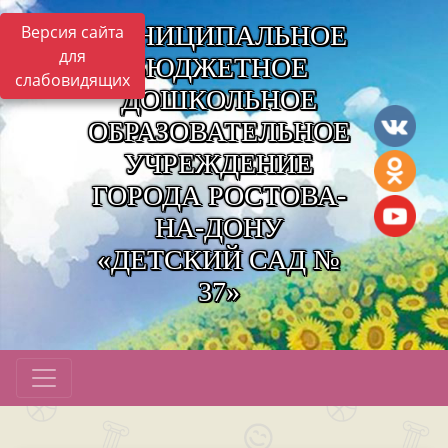
МУНИЦИПАЛЬНОЕ
Версия сайта
для
БЮДЖЕТНОЕ
слабовидящих
ДОШКОЛЬНОЕ
ОБРАЗОВАТЕЛЬНОЕ
УЧРЕЖДЕНИЕ
ГОРОДА РОСТОВА-
НА-ДОНУ
«ДЕТСКИЙ САД №
37»