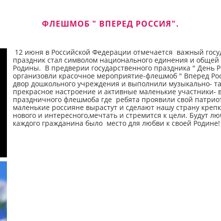
ФЛЕШМОБ " ВПЕРЕД РОССИЯ".
12 июня в Российской Федерации отмечается важный госуд
праздник стал символом национального единения и общей 
Родины. В предверии государственного праздника " День 
организовли красочное мероприятие-флешмоб " Вперед Рос
двор дошкольного учреждения и выполнили музыкально- т
прекрасное настроение и активные маленькие участники- 
праздничного флешмоба где ребята проявили свой патриот
маленькие россияне вырастут и сделают нашу страну крепк
нового и интересного,мечтать и стремится к цели. Будут лю
каждого гражданина было место для любви к своей Родине!