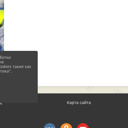
ботки
ие
okies такие как
тика".
д
Карта сайта