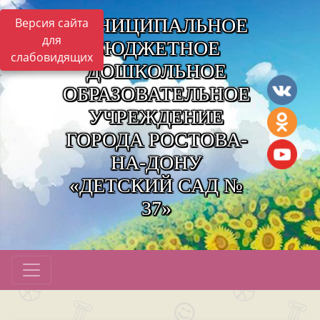
МУНИЦИПАЛЬНОЕ
Версия сайта
для
БЮДЖЕТНОЕ
слабовидящих
ДОШКОЛЬНОЕ
ОБРАЗОВАТЕЛЬНОЕ
УЧРЕЖДЕНИЕ
ГОРОДА РОСТОВА-
НА-ДОНУ
«ДЕТСКИЙ САД №
37»