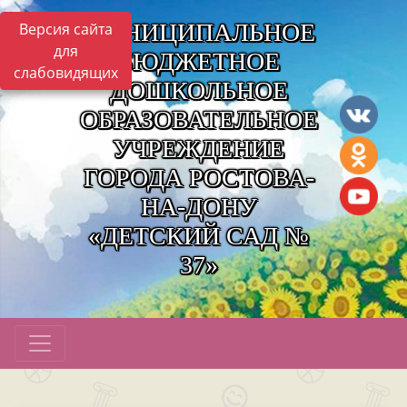
МУНИЦИПАЛЬНОЕ
Версия сайта
для
БЮДЖЕТНОЕ
слабовидящих
ДОШКОЛЬНОЕ
ОБРАЗОВАТЕЛЬНОЕ
УЧРЕЖДЕНИЕ
ГОРОДА РОСТОВА-
НА-ДОНУ
«ДЕТСКИЙ САД №
37»