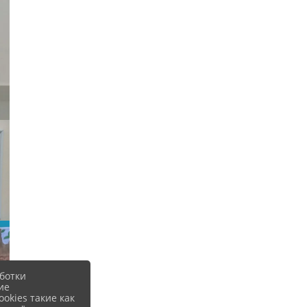
ботки
ие
okies такие как