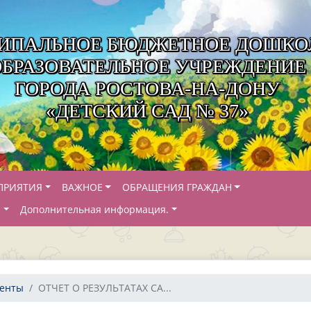
ИПАЛЬНОЕ БЮДЖЕТНОЕ ДОШКО
ОБРАЗОВАТЕЛЬНОЕ УЧРЕЖДЕНИЕ
ГОРОДА РОСТОВА-НА-ДОНУ
«ДЕТСКИЙ САД № 37»
ПРИЯТИЯ
ВАЖНОЕ
ОБРАЩЕНИЯ ГРАЖДАН
Й
Дополнительная информация.
менты
ОТЧЕТ О РЕЗУЛЬТАТАХ СА...