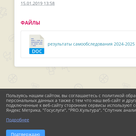
15.01.2019 13:58
ФАЙЛЫ
результаты самообследования 2024-2025 (
Пользуясь нашим сайтом, вы соглашаетесь с политикой обра
персональных данных а также с тем что наш веб-сайт и друг
подключенные к веб-сайту сторонние сервисы используют co
Яндекс Метрика, "Госуслуги", "PRO.Культура", "Спутник анали
Подробнее
2026 г. 37ds-rostov.ru
Вхо
Подтверждаю