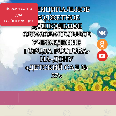
МУНИЦИПАЛЬНОЕ
Версия сайта
для
БЮДЖЕТНОЕ
слабовидящих
ДОШКОЛЬНОЕ
ОБРАЗОВАТЕЛЬНОЕ
УЧРЕЖДЕНИЕ
ГОРОДА РОСТОВА-
НА-ДОНУ
«ДЕТСКИЙ САД №
37»