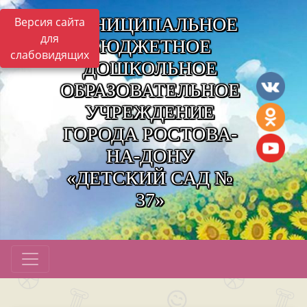
МУНИЦИПАЛЬНОЕ
Версия сайта
для
БЮДЖЕТНОЕ
слабовидящих
ДОШКОЛЬНОЕ
ОБРАЗОВАТЕЛЬНОЕ
УЧРЕЖДЕНИЕ
ГОРОДА РОСТОВА-
НА-ДОНУ
«ДЕТСКИЙ САД №
37»