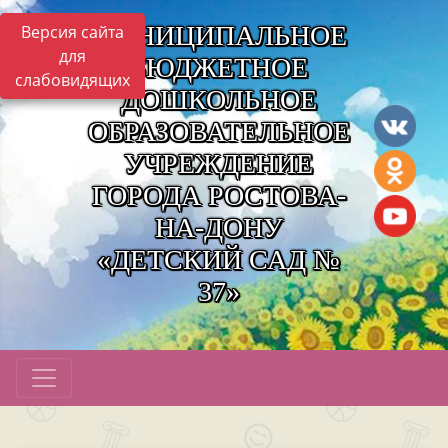
МУНИЦИПАЛЬНОЕ
Версия сайта
для
БЮДЖЕТНОЕ
слабовидящих
ДОШКОЛЬНОЕ
ОБРАЗОВАТЕЛЬНОЕ
УЧРЕЖДЕНИЕ
ГОРОДА РОСТОВА-
НА-ДОНУ
«ДЕТСКИЙ САД №
37»