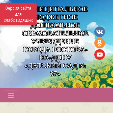
МУНИЦИПАЛЬНОЕ
Версия сайта
для
БЮДЖЕТНОЕ
слабовидящих
ДОШКОЛЬНОЕ
ОБРАЗОВАТЕЛЬНОЕ
УЧРЕЖДЕНИЕ
ГОРОДА РОСТОВА-
НА-ДОНУ
«ДЕТСКИЙ САД №
37»