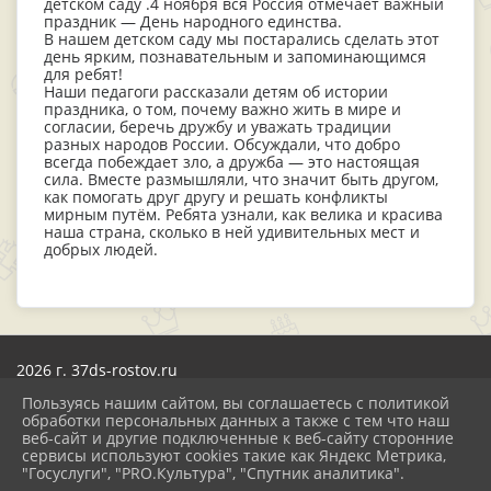
детском саду .4 ноября вся Россия отмечает важный
праздник — День народного единства.
В нашем детском саду мы постарались сделать этот
день ярким, познавательным и запоминающимся
для ребят!
Наши педагоги рассказали детям об истории
праздника, о том, почему важно жить в мире и
согласии, беречь дружбу и уважать традиции
разных народов России. Обсуждали, что добро
всегда побеждает зло, а дружба — это настоящая
сила. Вместе размышляли, что значит быть другом,
как помогать друг другу и решать конфликты
мирным путём. Ребята узнали, как велика и красива
наша страна, сколько в ней удивительных мест и
добрых людей.
2026 г. 37ds-rostov.ru
Вход
Пользуясь нашим сайтом, вы соглашаетесь с политикой
Карта сайта
обработки персональных данных а также с тем что наш
Политика обработки персональных данных
веб-сайт и другие подключенные к веб-сайту сторонние
сервисы используют cookies такие как Яндекс Метрика,
Сделано на KubCMS
"Госуслуги", "PRO.Культура", "Спутник аналитика".
Разработка и поддержка