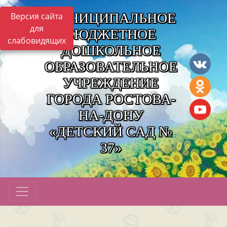
МУНИЦИПАЛЬНОЕ
Версия сайта
для
БЮДЖЕТНОЕ
слабовидящих
ДОШКОЛЬНОЕ
ОБРАЗОВАТЕЛЬНОЕ
УЧРЕЖДЕНИЕ
ГОРОДА РОСТОВА-
НА-ДОНУ
«ДЕТСКИЙ САД №
37»