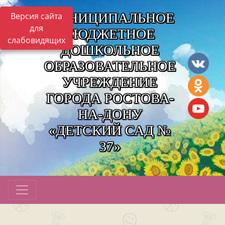
МУНИЦИПАЛЬНОЕ
Версия сайта
для
БЮДЖЕТНОЕ
слабовидящих
ДОШКОЛЬНОЕ
ОБРАЗОВАТЕЛЬНОЕ
УЧРЕЖДЕНИЕ
ГОРОДА РОСТОВА-
НА-ДОНУ
«ДЕТСКИЙ САД №
37»