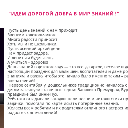
"ИДЕМ ДОРОГОЙ ДОБРА В МИР ЗНАНИЙ !"
Пусть День знаний к нам приходит
Звонким колокольчиком.
Много радости приносит
Хоть мы и не школьники.
Пусть осенний яркий день
Нам придаст задора.
И лениться будет лень,
А учиться – здорово!
День знаний в детском саду — это всегда яркое, веселое и 
настоящий праздник для малышей, воспитателей и даже ро
знаниям, и важно, чтобы это начало было именно таким – 
впечатлений!
Первое сентября у дошкольников традиционно началось с т
детям заглянули сказочные герои: Василиса Премудрая, Бу
празднике был Вини-Пух.
Ребятата отгадывали загадки, пели песни и читали стихи п
задачки, помогали по карте искать потерянные знания.
Желаем всем ребятам и их родителям отличного настроения
радостных впечатлений!