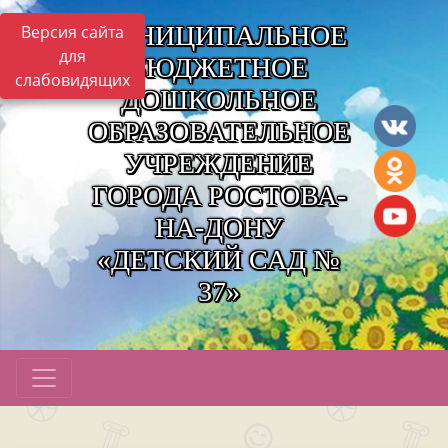
МУНИЦИПАЛЬНОЕ
Версия сайта
для
БЮДЖЕТНОЕ
слабовидящих
ДОШКОЛЬНОЕ
ОБРАЗОВАТЕЛЬНОЕ
УЧРЕЖДЕНИЕ
ГОРОДА РОСТОВА-
НА-ДОНУ
«ДЕТСКИЙ САД №
37»