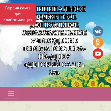
МУНИЦИПАЛЬНОЕ
Версия сайта
для
БЮДЖЕТНОЕ
слабовидящих
ДОШКОЛЬНОЕ
ОБРАЗОВАТЕЛЬНОЕ
УЧРЕЖДЕНИЕ
ГОРОДА РОСТОВА-
НА-ДОНУ
«ДЕТСКИЙ САД №
37»