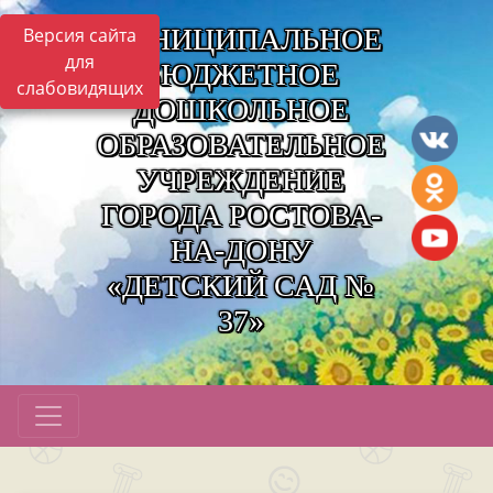
МУНИЦИПАЛЬНОЕ
Версия сайта
для
БЮДЖЕТНОЕ
слабовидящих
ДОШКОЛЬНОЕ
ОБРАЗОВАТЕЛЬНОЕ
УЧРЕЖДЕНИЕ
ГОРОДА РОСТОВА-
НА-ДОНУ
«ДЕТСКИЙ САД №
37»