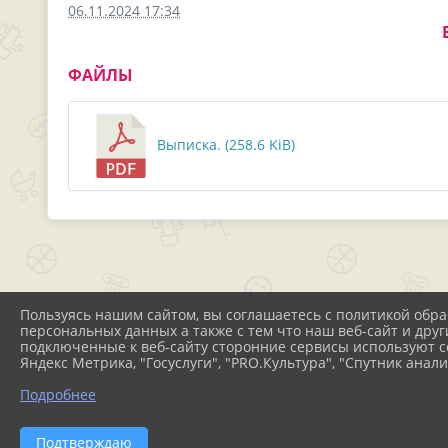
06.11.2024 17:34
ФАЙЛЫ
Выписка. (258.6 KiB)
Пользуясь нашим сайтом, вы соглашаетесь с политикой обра
персональных данных а также с тем что наш веб-сайт и друг
подключенные к веб-сайту сторонние сервисы используют co
Яндекс Метрика, "Госуслуги", "PRO.Культура", "Спутник анали
Подробнее
2026 г. 37ds-rostov.ru
Вхо
Подтверждаю