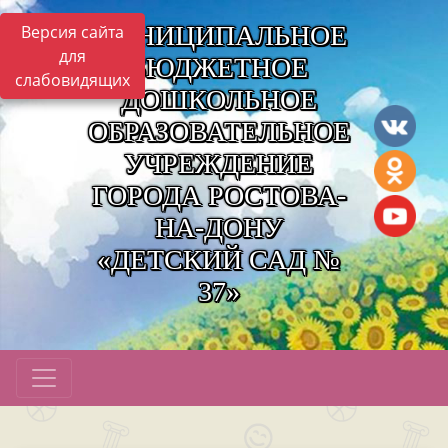
МУНИЦИПАЛЬНОЕ
Версия сайта
для
БЮДЖЕТНОЕ
слабовидящих
ДОШКОЛЬНОЕ
ОБРАЗОВАТЕЛЬНОЕ
УЧРЕЖДЕНИЕ
ГОРОДА РОСТОВА-
НА-ДОНУ
«ДЕТСКИЙ САД №
37»