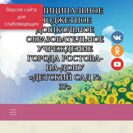
МУНИЦИПАЛЬНОЕ
Версия сайта
для
БЮДЖЕТНОЕ
слабовидящих
ДОШКОЛЬНОЕ
ОБРАЗОВАТЕЛЬНОЕ
УЧРЕЖДЕНИЕ
ГОРОДА РОСТОВА-
НА-ДОНУ
«ДЕТСКИЙ САД №
37»