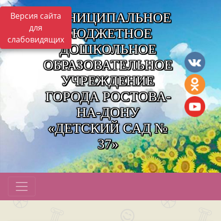
МУНИЦИПАЛЬНОЕ
Версия сайта
для
БЮДЖЕТНОЕ
слабовидящих
ДОШКОЛЬНОЕ
ОБРАЗОВАТЕЛЬНОЕ
УЧРЕЖДЕНИЕ
ГОРОДА РОСТОВА-
НА-ДОНУ
«ДЕТСКИЙ САД №
37»