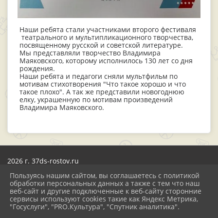
Наши ребята стали участниками второго фестиваля
театрального и мультипликационного творчества,
посвященному русской и советской литературе.
Мы представляли творчество Владимира
Маяковского, которому исполнилось 130 лет со дня
рождения.
Наши ребята и педагоги сняли мультфильм по
мотивам стихотворения "Что такое хорошо и что
такое плохо". А так же представили новогоднюю
елку, украшенную по мотивам произведений
Владимира Маяковского.
2026 г. 37ds-rostov.ru
Вход
Пользуясь нашим сайтом, вы соглашаетесь с политикой
Карта сайта
обработки персональных данных а также с тем что наш
Политика обработки персональных данных
веб-сайт и другие подключенные к веб-сайту сторонние
сервисы используют cookies такие как Яндекс Метрика,
Сделано на KubCMS
"Госуслуги", "PRO.Культура", "Спутник аналитика".
Разработка и поддержка