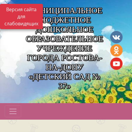
МУНИЦИПАЛЬНОЕ
Версия сайта
для
БЮДЖЕТНОЕ
слабовидящих
ДОШКОЛЬНОЕ
ОБРАЗОВАТЕЛЬНОЕ
УЧРЕЖДЕНИЕ
ГОРОДА РОСТОВА-
НА-ДОНУ
«ДЕТСКИЙ САД №
37»