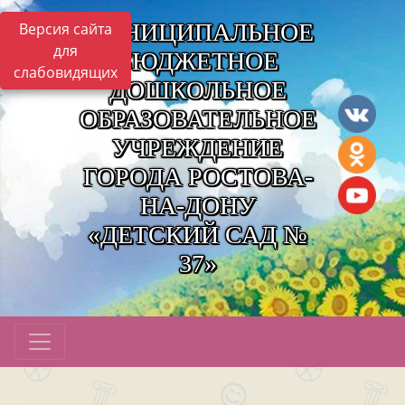
МУНИЦИПАЛЬНОЕ
Версия сайта
для
БЮДЖЕТНОЕ
слабовидящих
ДОШКОЛЬНОЕ
ОБРАЗОВАТЕЛЬНОЕ
УЧРЕЖДЕНИЕ
ГОРОДА РОСТОВА-
НА-ДОНУ
«ДЕТСКИЙ САД №
37»