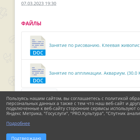
07.03.2023 19:30
ФАЙЛЫ
Занятие по рисованию. Клеевая живопись
Занятие по аппликации. Аквариум. (30.0 K
Скачать все
Пользуясь нашим сайтом, вы соглашаетесь с политикой обра
персональных данных а также с тем что наш веб-сайт и друг
подключенные к веб-сайту сторонние сервисы используют co
Яндекс Метрика, "Госуслуги", "PRO.Культура", "Спутник анали
Подробнее
2026 г. 37ds-rostov.ru
Вхо
Подтверждаю