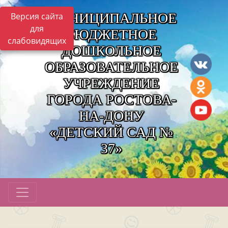
МУНИЦИПАЛЬНОЕ
Версия сайта
для
БЮДЖЕТНОЕ
слабовидящих
ДОШКОЛЬНОЕ
ОБРАЗОВАТЕЛЬНОЕ
УЧРЕЖДЕНИЕ
ГОРОДА РОСТОВА-
НА-ДОНУ
«ДЕТСКИЙ САД №
37»