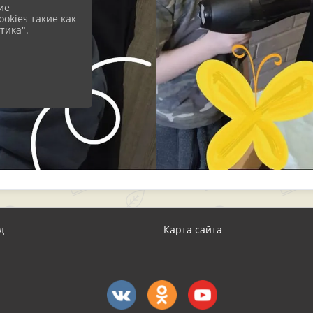
ие
okies такие как
тика".
д
Карта сайта