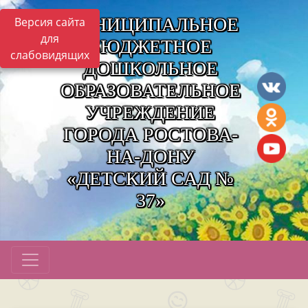
МУНИЦИПАЛЬНОЕ
Версия сайта
для
БЮДЖЕТНОЕ
слабовидящих
ДОШКОЛЬНОЕ
ОБРАЗОВАТЕЛЬНОЕ
УЧРЕЖДЕНИЕ
ГОРОДА РОСТОВА-
НА-ДОНУ
«ДЕТСКИЙ САД №
37»