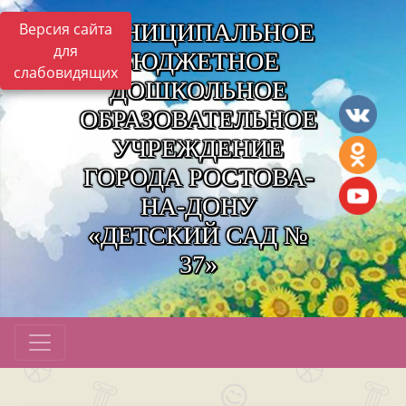
МУНИЦИПАЛЬНОЕ
Версия сайта
для
БЮДЖЕТНОЕ
слабовидящих
ДОШКОЛЬНОЕ
ОБРАЗОВАТЕЛЬНОЕ
УЧРЕЖДЕНИЕ
ГОРОДА РОСТОВА-
НА-ДОНУ
«ДЕТСКИЙ САД №
37»