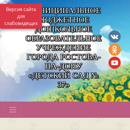
МУНИЦИПАЛЬНОЕ
Версия сайта
для
БЮДЖЕТНОЕ
слабовидящих
ДОШКОЛЬНОЕ
ОБРАЗОВАТЕЛЬНОЕ
УЧРЕЖДЕНИЕ
ГОРОДА РОСТОВА-
НА-ДОНУ
«ДЕТСКИЙ САД №
37»