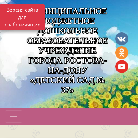
МУНИЦИПАЛЬНОЕ
Версия сайта
для
БЮДЖЕТНОЕ
слабовидящих
ДОШКОЛЬНОЕ
ОБРАЗОВАТЕЛЬНОЕ
УЧРЕЖДЕНИЕ
ГОРОДА РОСТОВА-
НА-ДОНУ
«ДЕТСКИЙ САД №
37»