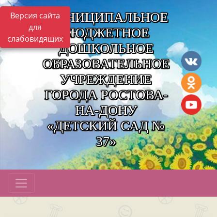
МУНИЦИПАЛЬНОЕ
Версия сайта
для
БЮДЖЕТНОЕ
слабовидящих
ДОШКОЛЬНОЕ
ОБРАЗОВАТЕЛЬНОЕ
УЧРЕЖДЕНИЕ
ГОРОДА РОСТОВА-
НА-ДОНУ
«ДЕТСКИЙ САД №
37»