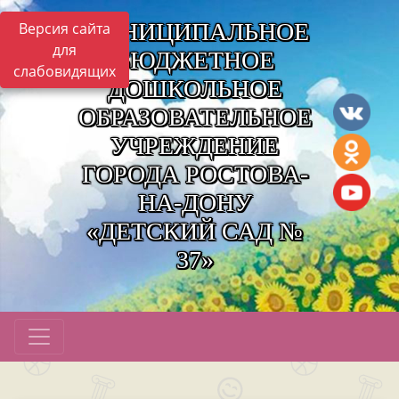
МУНИЦИПАЛЬНОЕ
Версия сайта
для
БЮДЖЕТНОЕ
слабовидящих
ДОШКОЛЬНОЕ
ОБРАЗОВАТЕЛЬНОЕ
УЧРЕЖДЕНИЕ
ГОРОДА РОСТОВА-
НА-ДОНУ
«ДЕТСКИЙ САД №
37»