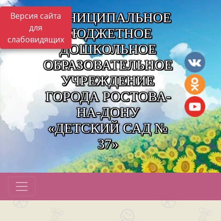
МУНИЦИПАЛЬНОЕ
Версия сайта
для
БЮДЖЕТНОЕ
слабовидящих
ДОШКОЛЬНОЕ
ОБРАЗОВАТЕЛЬНОЕ
УЧРЕЖДЕНИЕ
ГОРОДА РОСТОВА-
НА-ДОНУ
«ДЕТСКИЙ САД №
37»